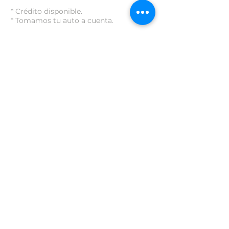
* Crédito disponible.
* Tomamos tu auto a cuenta.
Precio:
$ 365,000.00
¡Solicita tu Crédito Directo!
Más Autos >>
+
Cotiza tu Crédito Bancario